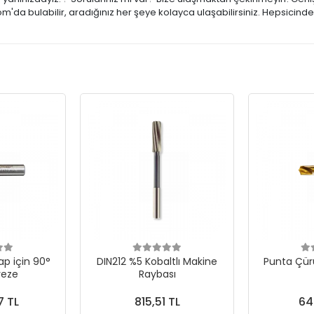
m'da bulabilir, aradığınız her şeye kolayca ulaşabilirsiniz. Hepsicind
p için 90°
DIN212 %5 Kobaltlı Makine
Punta Çür
reze
Raybası
7 TL
815,51 TL
64