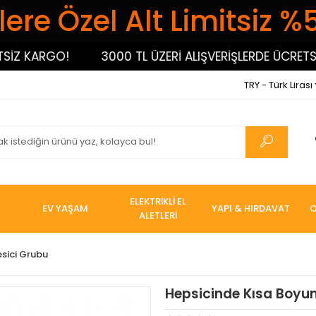
ere Özel Alt Limitsiz %
 KARGO!
3000 TL ÜZERİ ALIŞVERİŞLERDE ÜCRETSİZ 
TRY - Türk Lirası
ELEKTRİKLİ EL
EV YAŞAM
YAPI & HIRDAVAT
O
ALETLERİ
esici Grubu
Hepsicinde Kısa Boyu