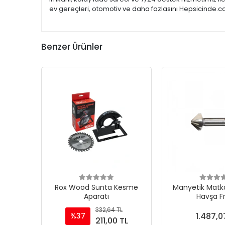
ev gereçleri, otomotiv ve daha fazlasını Hepsicinde.co
Benzer Ürünler
Rox Wood Sunta Kesme
Manyetik Matka
Aparatı
Havşa F
332,64 TL
1.487,0
%37
211,00 TL