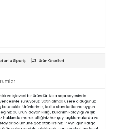
efonla Sipariş
Ürün Önerileri
rumlar
klı ve işlevsel bir üründür. Kısa sapı sayesinde
t güvencesiyle sunuyoruz. Satın almak üzere olduğunuz
 katacaktır. Ürünlerimiz, kalite standartlarına uygun
eğiniz bu ürün, dayanıklılığı, kullanım kolaylığı ve şık
z hakkında merak ettiğiniz her şeyi açıklamalarda ve
 detaylar bölümüne göz atabilirsiniz. ? Aynı gün kargo
 ürün yelpazemizle; elektronik, yapı market, hırdavat,