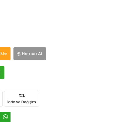
Ekle
Hemen Al
R
İade ve Değişim