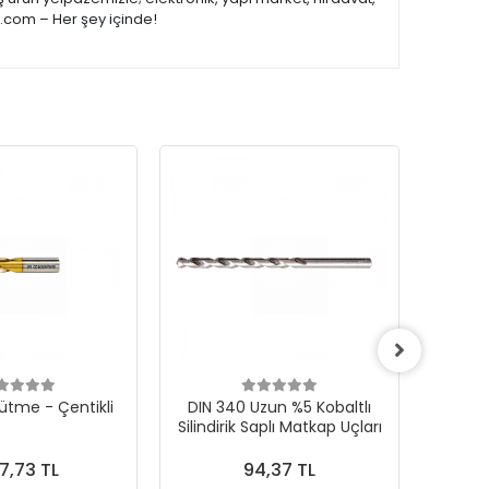
e.com – Her şey içinde!
ütme - Çentikli
DIN 340 Uzun %5 Kobaltlı
CONE F 
Silindirik Saplı Matkap Uçları
Karb
7,73 TL
94,37 TL