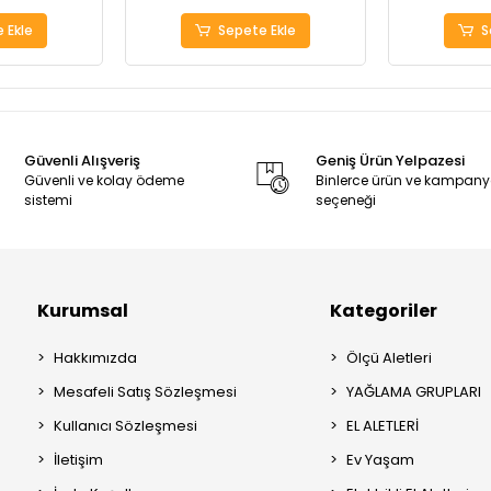
 Ekle
Sepete Ekle
S
Güvenli Alışveriş
Geniş Ürün Yelpazesi
Güvenli ve kolay ödeme
Binlerce ürün ve kampan
sistemi
seçeneği
Kurumsal
Kategoriler
Hakkımızda
Ölçü Aletleri
Mesafeli Satış Sözleşmesi
YAĞLAMA GRUPLARI
Kullanıcı Sözleşmesi
EL ALETLERİ
İletişim
Ev Yaşam