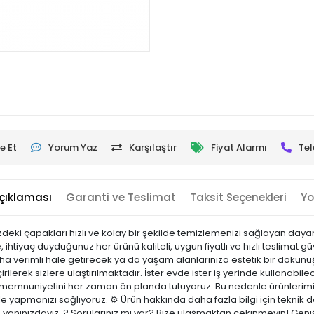
e Et
Yorum Yaz
Karşılaştır
Fiyat Alarmı
Tel
çıklaması
Garanti ve Teslimat
Taksit Seçenekleri
Yo
eki çapakları hızlı ve kolay bir şekilde temizlemenizi sağlayan dayanı
, ihtiyaç duyduğunuz her ürünü kaliteli, uygun fiyatlı ve hızlı teslima
daha verimli hale getirecek ya da yaşam alanlarınıza estetik bir dokunuş
irilerek sizlere ulaştırılmaktadır. İster evde ister iş yerinde kullanabilec
i memnuniyetini her zaman ön planda tutuyoruz. Bu nedenle ürünlerimi
nle yapmanızı sağlıyoruz. ⚙️ Ürün hakkında daha fazla bilgi için teknik
e yanınızdayız. ? Sorularınız mı var? Bize ulaşmaktan çekinmeyin! Geniş