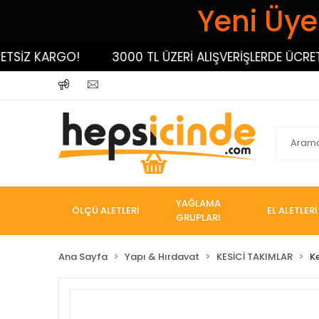
Yeni Üyel
İZ KARGO!
3000 TL ÜZERİ ALIŞVERİŞLERDE ÜCRETSİZ
YAĞLAMA
ÖLÇÜ ALETLERİ
EL ALETLERİ
GRUPLARI
Ana Sayfa
Yapı & Hırdavat
KESİCİ TAKIMLAR
K