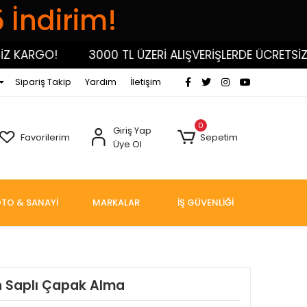
5 İndirim!
KARGO!
3000 TL ÜZERİ ALIŞVERİŞLERDE ÜCRETSİZ KA
Sipariş Takip
Yardım
İletişim
0
Giriş Yap
Favorilerim
Sepetim
Üye Ol
TO & SANAYİ
MARKALAR
İŞ GÜVENLİĞİ
n Saplı Çapak Alma