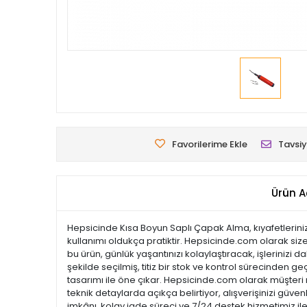
Favorilerime Ekle
Tavsiy
Ürün A
Hepsicinde Kısa Boyun Saplı Çapak Alma, kıyafetlerinizd
kullanımı oldukça pratiktir. Hepsicinde.com olarak size
bu ürün, günlük yaşantınızı kolaylaştıracak, işlerinizi 
şekilde seçilmiş, titiz bir stok ve kontrol sürecinden geç
tasarımı ile öne çıkar. Hepsicinde.com olarak müşter
teknik detaylarda açıkça belirtiyor, alışverişinizi güve
imkânı, kolay iade süreci ve 7/24 destek hizmetimiz il