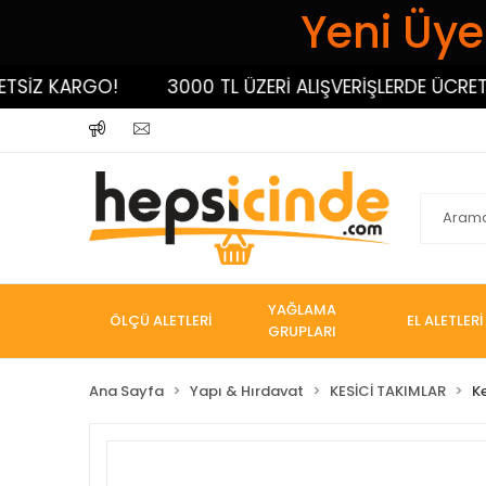
Yeni Üyel
İZ KARGO!
3000 TL ÜZERİ ALIŞVERİŞLERDE ÜCRETSİZ
YAĞLAMA
ÖLÇÜ ALETLERİ
EL ALETLERİ
GRUPLARI
Ana Sayfa
Yapı & Hırdavat
KESİCİ TAKIMLAR
K