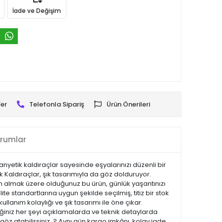
İade ve Değişim
er
Telefonla Sipariş
Ürün Önerileri
rumlar
anyetik kaldıraçlar sayesinde eşyalarınızı düzenli bir
ik Kaldıraçlar, şık tasarımıyla da göz dolduruyor.
tın almak üzere olduğunuz bu ürün, günlük yaşantınızı
te standartlarına uygun şekilde seçilmiş, titiz bir stok
ullanım kolaylığı ve şık tasarımı ile öne çıkar.
iniz her şeyi açıklamalarda ve teknik detaylarda
göz atabilirsiniz. ? Aynı gün kargo imkânı, kolay iade