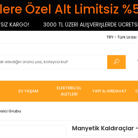
ere Özel Alt Limitsiz %
 KARGO!
3000 TL ÜZERİ ALIŞVERİŞLERDE ÜCRETSİZ K
TRY - Türk Lirası
ELEKTRİKLİ EL
EV YAŞAM
YAPI & HIRDAVAT
O
ALETLERİ
esici Grubu
Manyetik Kaldıraçlar -