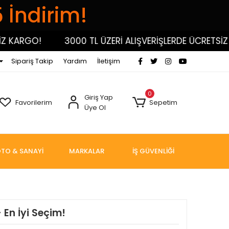
5 İndirim!
ARGO!
3000 TL ÜZERİ ALIŞVERİŞLERDE ÜCRETSİZ KA
Sipariş Takip
Yardım
İletişim
0
Giriş Yap
Favorilerim
Sepetim
Üye Ol
TO & SANAYİ
MARKALAR
İŞ GÜVENLİĞİ
 En İyi Seçim!