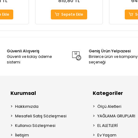
1 TL
815,80 TL
64
 Ekle
Sepete Ekle
S
Güvenli Alışveriş
Geniş Ürün Yelpazesi
Güvenli ve kolay ödeme
Binlerce ürün ve kampan
sistemi
seçeneği
Kurumsal
Kategoriler
Hakkımızda
Ölçü Aletleri
Mesafeli Satış Sözleşmesi
YAĞLAMA GRUPLARI
Kullanıcı Sözleşmesi
EL ALETLERİ
İletişim
Ev Yaşam