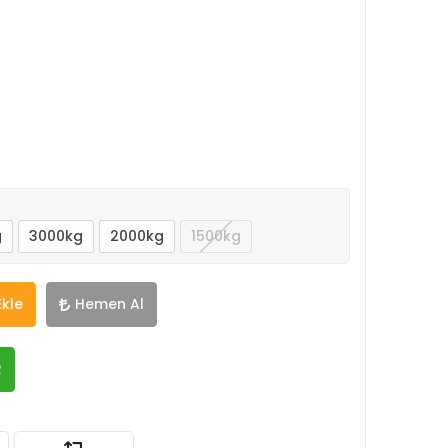
g
3000kg
2000kg
1500kg
Ekle
Hemen Al
R