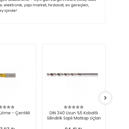
 elektronik, yapı market, hırdavat, ev gereçleri,
ey içinde!
ütme - Çentikli
DIN 340 Uzun %5 Kobaltlı
CONE F 
Silindirik Saplı Matkap Uçları
Karb