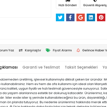
Hızlı Gönderi
Güvenli Alışveriş
orum Yaz
Karşılaştır
Fiyat Alarmı
Gelince Haber V
çıklaması
Garanti ve Teslimat
Taksit Seçenekleri
Yo
malzemeden üretilmiş, işlevsel kullanımıyla dikkat çeken bir üründür. M
de kullanabilirsiniz. Hem ev hem de ofis kullanımı için ideal olan Manyet
ü kaliteli, uygun fiyatlı ve hızlı teslimat güvencesiyle sunuyoruz. Sa
a da yaşam alanlarınıza estetik bir dokunuş katacaktır. Ürünlerimiz, kali
r. İster evde ister iş yerinde kullanabileceğiniz bu ürün, dayanıklılığı, k
n ön planda tutuyoruz. Bu nedenle ürünlerimiz hakkında merak ettiğ
ıyoruz. ⚙️ Ürün hakkında daha fazla bilgi için teknik detaylar bölümüne 