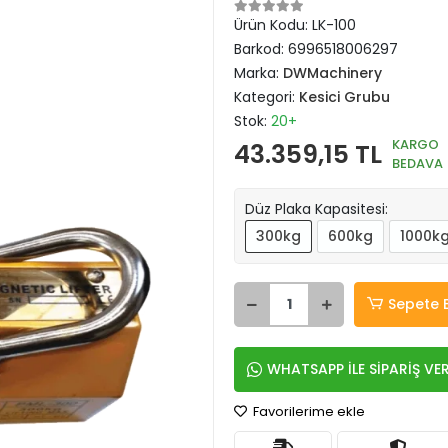
Ürün Kodu:
LK-100
Barkod:
6996518006297
Marka:
DWMachinery
Kategori:
Kesici Grubu
Stok:
20+
KARGO
43.359,15 TL
BEDAVA
Düz Plaka Kapasitesi:
300kg
600kg
1000k
Sepete 
WHATSAPP İLE SİPARİŞ VE
Favorilerime ekle