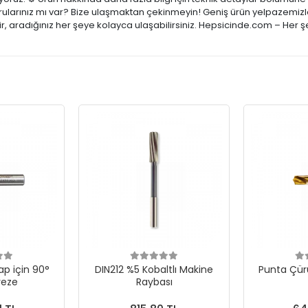
rularınız mı var? Bize ulaşmaktan çekinmeyin! Geniş ürün yelpazemizle;
, aradığınız her şeye kolayca ulaşabilirsiniz. Hepsicinde.com – Her ş
p için 90°
DIN212 %5 Kobaltlı Makine
Punta Çür
reze
Raybası