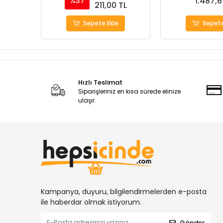
1.487,6
%37
211,00 TL
Sepete Ekle
Sepete
Hızlı Teslimat
Siparişleriniz en kısa sürede elinize
ulaşır.
Kampanya, duyuru, bilgilendirmelerden e-posta
ile haberdar olmak istiyorum.
Gönder