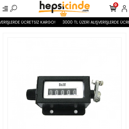
0
VERİŞLERDE ÜCRETSİZ KARGO!
3000 TL ÜZERİ ALIŞVERİŞLERDE ÜCR