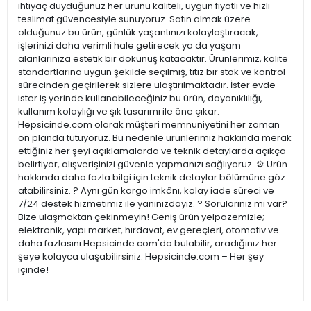
ihtiyaç duyduğunuz her ürünü kaliteli, uygun fiyatlı ve hızlı
teslimat güvencesiyle sunuyoruz. Satın almak üzere
olduğunuz bu ürün, günlük yaşantınızı kolaylaştıracak,
işlerinizi daha verimli hale getirecek ya da yaşam
alanlarınıza estetik bir dokunuş katacaktır. Ürünlerimiz, kalite
standartlarına uygun şekilde seçilmiş, titiz bir stok ve kontrol
sürecinden geçirilerek sizlere ulaştırılmaktadır. İster evde
ister iş yerinde kullanabileceğiniz bu ürün, dayanıklılığı,
kullanım kolaylığı ve şık tasarımı ile öne çıkar.
Hepsicinde.com olarak müşteri memnuniyetini her zaman
ön planda tutuyoruz. Bu nedenle ürünlerimiz hakkında merak
ettiğiniz her şeyi açıklamalarda ve teknik detaylarda açıkça
belirtiyor, alışverişinizi güvenle yapmanızı sağlıyoruz. ⚙️ Ürün
hakkında daha fazla bilgi için teknik detaylar bölümüne göz
atabilirsiniz. ? Aynı gün kargo imkânı, kolay iade süreci ve
7/24 destek hizmetimiz ile yanınızdayız. ? Sorularınız mı var?
Bize ulaşmaktan çekinmeyin! Geniş ürün yelpazemizle;
elektronik, yapı market, hırdavat, ev gereçleri, otomotiv ve
daha fazlasını Hepsicinde.com'da bulabilir, aradığınız her
şeye kolayca ulaşabilirsiniz. Hepsicinde.com – Her şey
içinde!