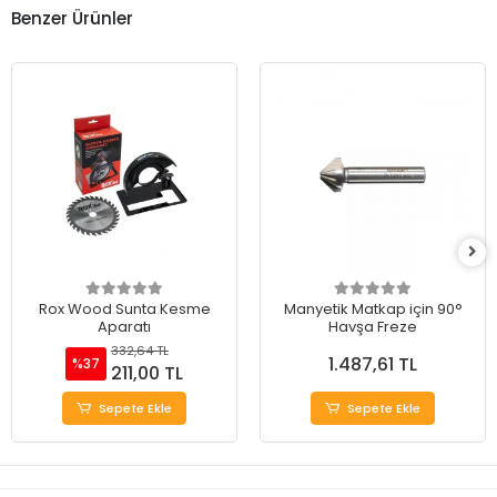
Benzer Ürünler
Rox Wood Sunta Kesme
Manyetik Matkap için 90°
Aparatı
Havşa Freze
332,64 TL
1.487,61 TL
%37
211,00 TL
Sepete Ekle
Sepete Ekle