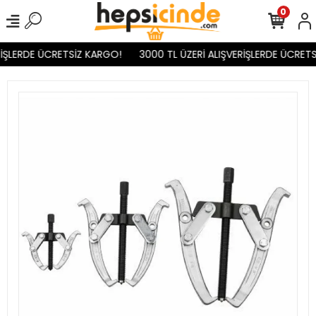
0
İŞLERDE ÜCRETSİZ KARGO!
3000 TL ÜZERİ ALIŞVERİŞLERDE ÜCRETS