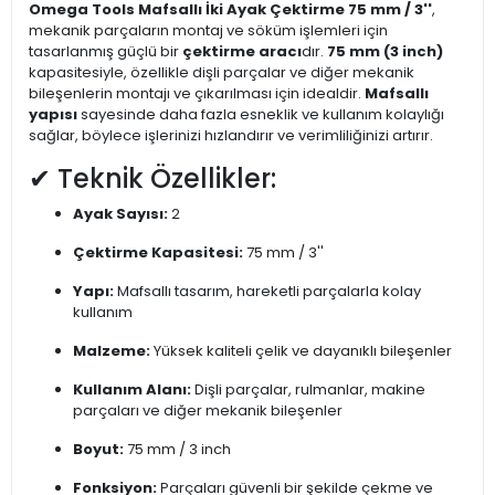
Omega Tools Mafsallı İki Ayak Çektirme 75 mm / 3''
,
mekanik parçaların montaj ve söküm işlemleri için
tasarlanmış güçlü bir
çektirme aracı
dır.
75 mm (3 inch)
kapasitesiyle, özellikle dişli parçalar ve diğer mekanik
bileşenlerin montajı ve çıkarılması için idealdir.
Mafsallı
yapısı
sayesinde daha fazla esneklik ve kullanım kolaylığı
sağlar, böylece işlerinizi hızlandırır ve verimliliğinizi artırır.
✔ Teknik Özellikler:
Ayak Sayısı:
2
Çektirme Kapasitesi:
75 mm / 3''
Yapı:
Mafsallı tasarım, hareketli parçalarla kolay
kullanım
Malzeme:
Yüksek kaliteli çelik ve dayanıklı bileşenler
Kullanım Alanı:
Dişli parçalar, rulmanlar, makine
parçaları ve diğer mekanik bileşenler
Boyut:
75 mm / 3 inch
Fonksiyon:
Parçaları güvenli bir şekilde çekme ve