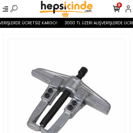
0
VERİŞLERDE ÜCRETSİZ KARGO!
3000 TL ÜZERİ ALIŞVERİŞLERDE ÜCR