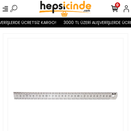
0
VERİŞLERDE ÜCRETSİZ KARGO!
3000 TL ÜZERİ ALIŞVERİŞLERDE ÜCR