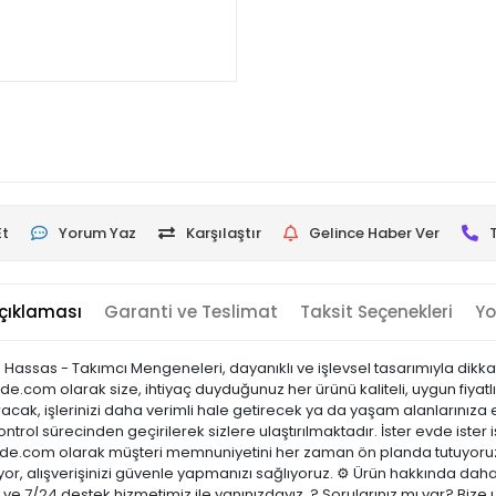
Et
Yorum Yaz
Karşılaştır
Gelince Haber Ver
çıklaması
Garanti ve Teslimat
Taksit Seçenekleri
Yo
 - Hassas - Takımcı Mengeneleri, dayanıklı ve işlevsel tasarımıyla dikka
nde.com olarak size, ihtiyaç duyduğunuz her ürünü kaliteli, uygun fiyat
acak, işlerinizi daha verimli hale getirecek ya da yaşam alanlarınıza es
ontrol sürecinden geçirilerek sizlere ulaştırılmaktadır. İster evde ister 
sicinde.com olarak müşteri memnuniyetini her zaman ön planda tutuyoru
or, alışverişinizi güvenle yapmanızı sağlıyoruz. ⚙️ Ürün hakkında daha
ci ve 7/24 destek hizmetimiz ile yanınızdayız. ? Sorularınız mı var? B