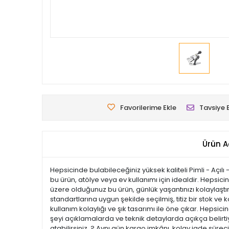
Favorilerime Ekle
Tavsiye 
Ürün A
Hepsicinde bulabileceğiniz yüksek kaliteli Pimli - Açılı
bu ürün, atölye veya ev kullanımı için idealdir. Hepsici
üzere olduğunuz bu ürün, günlük yaşantınızı kolaylaştır
standartlarına uygun şekilde seçilmiş, titiz bir stok ve k
kullanım kolaylığı ve şık tasarımı ile öne çıkar. Hep
şeyi açıklamalarda ve teknik detaylarda açıkça belirtiy
atabilirsiniz. ? Aynı gün kargo imkânı, kolay iade süre