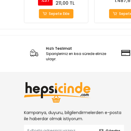
1.487,6
%37
211,00 TL
Sepete Ekle
Sepete
Hızlı Teslimat
Siparişleriniz en kısa sürede elinize
ulaşır.
Kampanya, duyuru, bilgilendirmelerden e-posta
ile haberdar olmak istiyorum.
Gönder