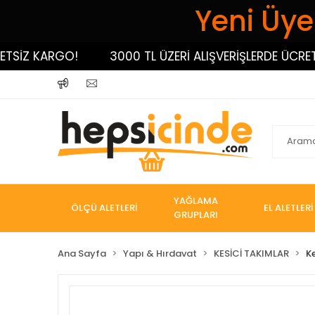
Yeni Üyel
İZ KARGO!
3000 TL ÜZERİ ALIŞVERİŞLERDE ÜCRETSİZ
YAĞLAMA
ÖLÇÜ ALETLERİ
EL ALETLERİ
GRUPLARI
Ana Sayfa
Yapı & Hırdavat
KESİCİ TAKIMLAR
K