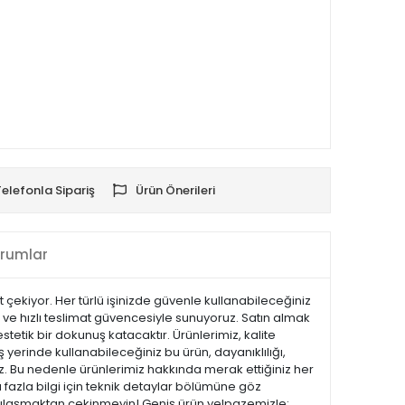
Telefonla Sipariş
Ürün Önerileri
rumlar
t çekiyor. Her türlü işinizde güvenle kullanabileceğiniz
lı ve hızlı teslimat güvencesiyle sunuyoruz. Satın almak
tetik bir dokunuş katacaktır. Ürünlerimiz, kalite
iş yerinde kullanabileceğiniz bu ürün, dayanıklılığı,
z. Bu nedenle ürünlerimiz hakkında merak ettiğiniz her
 fazla bilgi için teknik detaylar bölümüne göz
ize ulaşmaktan çekinmeyin! Geniş ürün yelpazemizle;