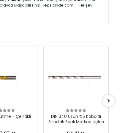
kolayca ulaşabilirsiniz. Hepsicinde.com – Her şey
ütme - Çentikli
DIN 340 Uzun %5 Kobaltlı
CONE F 
Silindirik Saplı Matkap Uçları
Karb