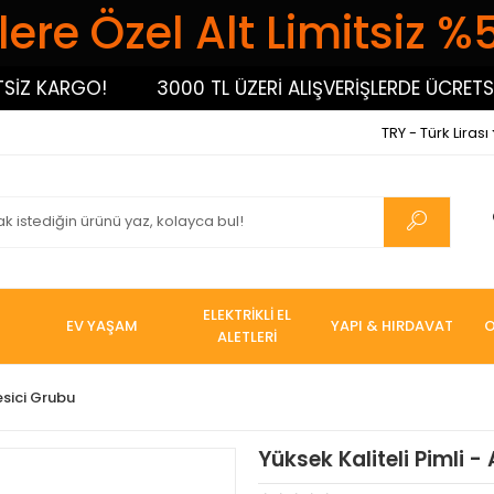
ere Özel Alt Limitsiz %
 KARGO!
3000 TL ÜZERİ ALIŞVERİŞLERDE ÜCRETSİZ 
TRY - Türk Lirası
ELEKTRİKLİ EL
EV YAŞAM
YAPI & HIRDAVAT
O
ALETLERİ
esici Grubu
Yüksek Kaliteli Pimli 