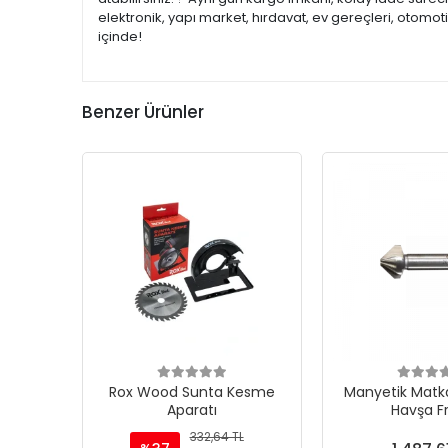
elektronik, yapı market, hırdavat, ev gereçleri, otomo
içinde!
Benzer Ürünler
Rox Wood Sunta Kesme
Manyetik Matka
Aparatı
Havşa F
332,64 TL