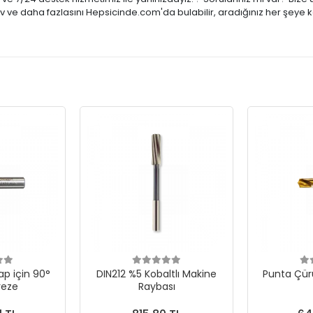
tiv ve daha fazlasını Hepsicinde.com'da bulabilir, aradığınız her şeye 
p için 90°
DIN212 %5 Kobaltlı Makine
Punta Çür
reze
Raybası