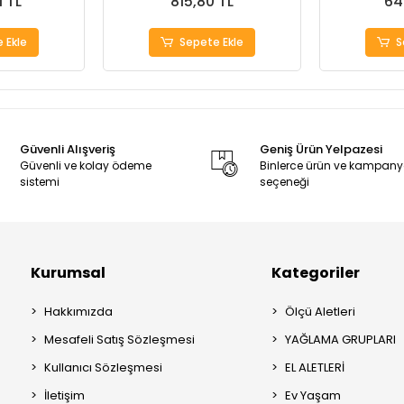
1 TL
815,80 TL
64
 Ekle
Sepete Ekle
S
Güvenli Alışveriş
Geniş Ürün Yelpazesi
Güvenli ve kolay ödeme
Binlerce ürün ve kampan
sistemi
seçeneği
Kurumsal
Kategoriler
Hakkımızda
Ölçü Aletleri
Mesafeli Satış Sözleşmesi
YAĞLAMA GRUPLARI
Kullanıcı Sözleşmesi
EL ALETLERİ
İletişim
Ev Yaşam