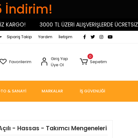
5 İndirim!
KARGO!
3000 TL ÜZERİ ALIŞVERİŞLERDE ÜCRETSİZ KA
Sipariş Takip
Yardım
İletişim
0
Giriş Yap
Favorilerim
Sepetim
Üye Ol
TO & SANAYİ
MARKALAR
İŞ GÜVENLİĞİ
- Açılı - Hassas - Takımcı Mengeneleri