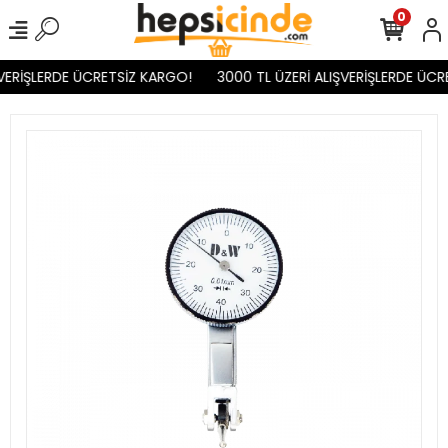
0
VERİŞLERDE ÜCRETSİZ KARGO!
3000 TL ÜZERİ ALIŞVERİŞLERDE ÜCR