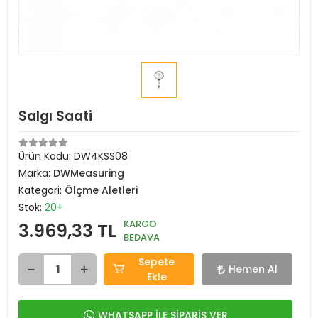
Salgı Saati
Ürün Kodu:
DW4KSS08
Marka:
DWMeasuring
Kategori:
Ölçme Aletleri
Stok:
20+
KARGO
3.969,33 TL
BEDAVA
Sepete
Hemen Al
Ekle
WHATSAPP İLE SİPARİŞ VER