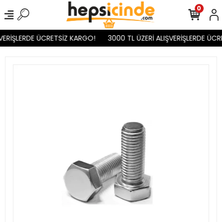
0
VERİŞLERDE ÜCRETSİZ KARGO!
3000 TL ÜZERİ ALIŞVERİŞLERDE ÜCR