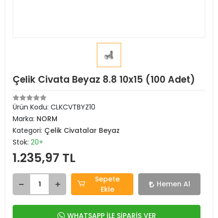
Çelik Civata Beyaz 8.8 10x15 (100 Adet)
Ürün Kodu:
CLKCVTBYZ10
Marka:
NORM
Kategori:
Çelik Civatalar Beyaz
Stok:
20+
1.235,97 TL
Sepete
Hemen Al
Ekle
WHATSAPP İLE SİPARİŞ VER