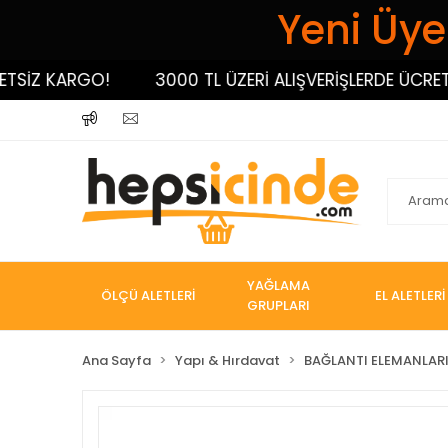
Yeni Üyel
İZ KARGO!
3000 TL ÜZERİ ALIŞVERİŞLERDE ÜCRETSİZ
YAĞLAMA
ÖLÇÜ ALETLERİ
EL ALETLERİ
GRUPLARI
Ana Sayfa
Yapı & Hırdavat
BAĞLANTI ELEMANLAR