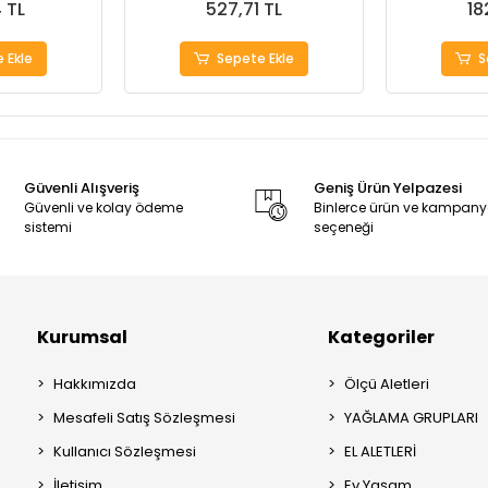
 TL
527,71 TL
18
 Ekle
Sepete Ekle
S
Güvenli Alışveriş
Geniş Ürün Yelpazesi
Güvenli ve kolay ödeme
Binlerce ürün ve kampan
sistemi
seçeneği
Kurumsal
Kategoriler
Hakkımızda
Ölçü Aletleri
Mesafeli Satış Sözleşmesi
YAĞLAMA GRUPLARI
Kullanıcı Sözleşmesi
EL ALETLERİ
İletişim
Ev Yaşam