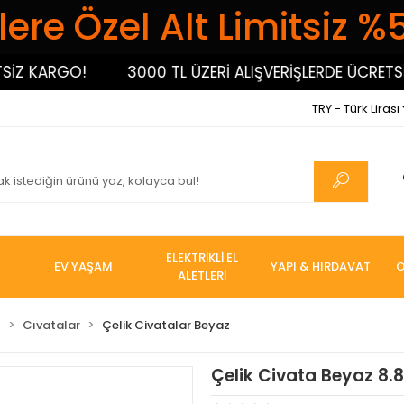
ere Özel Alt Limitsiz %
 KARGO!
3000 TL ÜZERİ ALIŞVERİŞLERDE ÜCRETSİZ 
TRY - Türk Lirası
ELEKTRİKLİ EL
EV YAŞAM
YAPI & HIRDAVAT
O
ALETLERİ
I
Cıvatalar
Çelik Civatalar Beyaz
Çelik Civata Beyaz 8.8