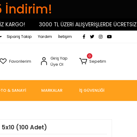
5 İndirim!
KARGO!
3000 TL ÜZERİ ALIŞVERİŞLERDE ÜCRETSİZ KA
Sipariş Takip
Yardım
İletişim
0
Giriş Yap
Favorilerim
Sepetim
Üye Ol
TO & SANAYİ
MARKALAR
İŞ GÜVENLİĞİ
 5x10 (100 Adet)