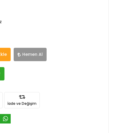
z
Ekle
Hemen Al
R
İade ve Değişim