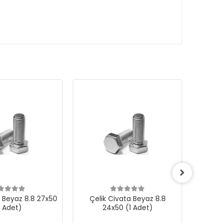
a Beyaz 8.8 27x50
Çelik Civata Beyaz 8.8
Çeli
1 Adet)
24x50 (1 Adet)