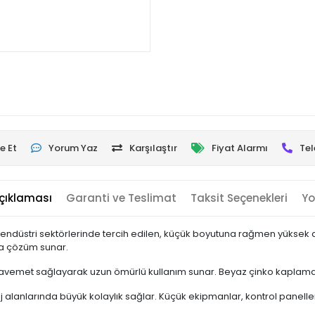
e Et
Yorum Yaz
Karşılaştır
Fiyat Alarmı
Tel
çıklaması
Garanti ve Teslimat
Taksit Seçenekleri
Yo
afif endüstri sektörlerinde tercih edilen, küçük boyutuna rağmen yüks
na çözüm sunar.
kavemet sağlayarak uzun ömürlü kullanım sunar. Beyaz çinko kaplama,
alanlarında büyük kolaylık sağlar. Küçük ekipmanlar, kontrol panelleri