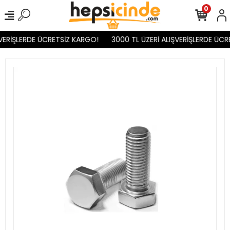
0
VERİŞLERDE ÜCRETSİZ KARGO!
3000 TL ÜZERİ ALIŞVERİŞLERDE ÜCR