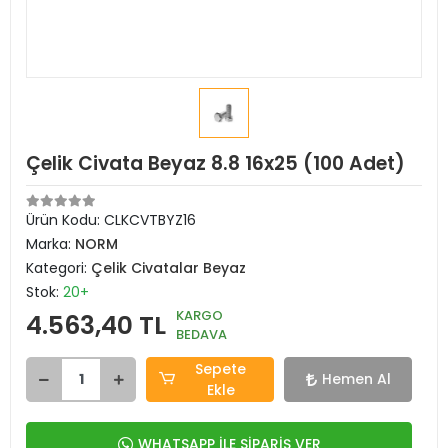
Çelik Civata Beyaz 8.8 16x25 (100 Adet)
Ürün Kodu:
CLKCVTBYZ16
Marka:
NORM
Kategori:
Çelik Civatalar Beyaz
Stok:
20+
KARGO
4.563,40 TL
BEDAVA
Sepete
Hemen Al
Ekle
WHATSAPP İLE SİPARİŞ VER