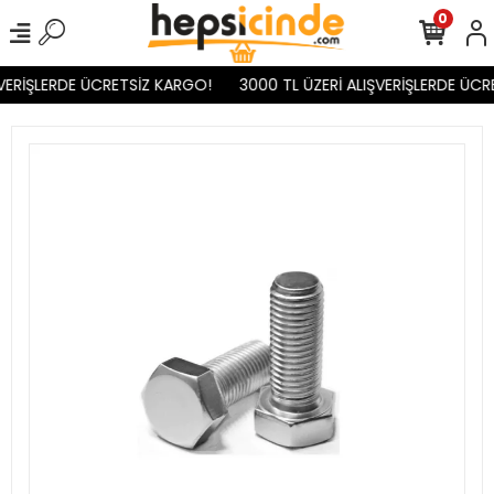
0
VERİŞLERDE ÜCRETSİZ KARGO!
3000 TL ÜZERİ ALIŞVERİŞLERDE ÜCR