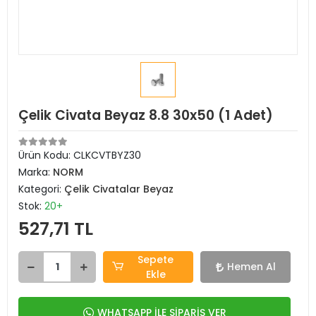
Çelik Civata Beyaz 8.8 30x50 (1 Adet)
Ürün Kodu:
CLKCVTBYZ30
Marka:
NORM
Kategori:
Çelik Civatalar Beyaz
Stok:
20+
527,71 TL
Sepete
Hemen Al
Ekle
WHATSAPP İLE SİPARİŞ VER