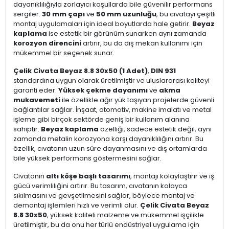
dayanıklılığıyla zorlayıcı koşullarda bile güvenilir performans
sergiler.
30 mm çapı
ve
50 mm uzunluğu
, bu cıvatayı çeşitli
montaj uygulamaları için ideal boyutlarda hale getirir.
Beyaz
kaplama
ise estetik bir görünüm sunarken aynı zamanda
korozyon direncini
artırır, bu da dış mekan kullanımı için
mükemmel bir seçenek sunar.
Çelik Civata Beyaz 8.8 30x50 (1 Adet)
,
DIN 931
standardına uygun olarak üretilmiştir ve uluslararası kaliteyi
garanti eder.
Yüksek çekme dayanımı
ve
akma
mukavemeti
ile özellikle ağır yük taşıyan projelerde güvenli
bağlantılar sağlar. İnşaat, otomotiv, makine imalatı ve metal
işleme gibi birçok sektörde geniş bir kullanım alanına
sahiptir.
Beyaz kaplama
özelliği, sadece estetik değil, aynı
zamanda metalin korozyona karşı dayanıklılığını artırır. Bu
özellik, cıvatanın uzun süre dayanmasını ve dış ortamlarda
bile yüksek performans göstermesini sağlar.
Cıvatanın
altı köşe başlı tasarımı
, montajı kolaylaştırır ve iş
gücü verimliliğini artırır. Bu tasarım, cıvatanın kolayca
sıkılmasını ve gevşetilmesini sağlar, böylece montaj ve
demontaj işlemleri hızlı ve verimli olur.
Çelik Civata Beyaz
8.8 30x50
, yüksek kaliteli malzeme ve mükemmel işçilikle
üretilmiştir, bu da onu her türlü endüstriyel uygulama için