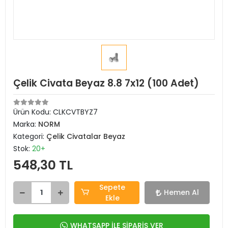
Çelik Civata Beyaz 8.8 7x12 (100 Adet)
Ürün Kodu:
CLKCVTBYZ7
Marka:
NORM
Kategori:
Çelik Civatalar Beyaz
Stok:
20+
548,30 TL
Sepete
Hemen Al
Ekle
WHATSAPP İLE SİPARİŞ VER