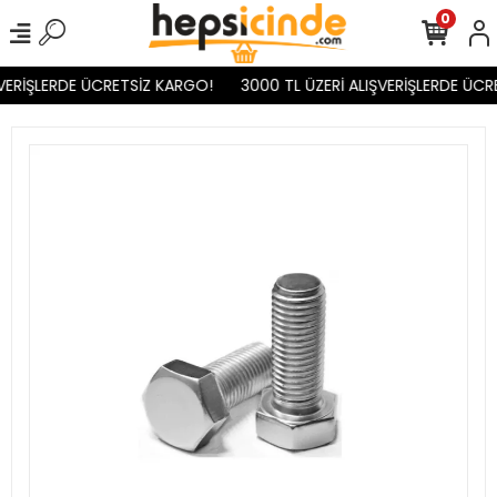
0
VERİŞLERDE ÜCRETSİZ KARGO!
3000 TL ÜZERİ ALIŞVERİŞLERDE ÜCR