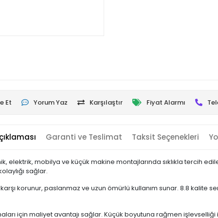
e Et
Yorum Yaz
Karşılaştır
Fiyat Alarmı
Tel
çıklaması
Garanti ve Teslimat
Taksit Seçenekleri
Yo
ik, elektrik, mobilya ve küçük makine montajlarında sıklıkla tercih ed
olaylığı sağlar.
arşı korunur, paslanmaz ve uzun ömürlü kullanım sunar. 8.8 kalite sert
maları için maliyet avantajı sağlar. Küçük boyutuna rağmen işlevselliği