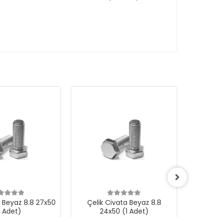
a Beyaz 8.8 27x50
Çelik Civata Beyaz 8.8
Çeli
1 Adet)
24x50 (1 Adet)