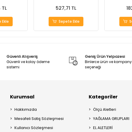
 TL
527,71 TL
18
 Ekle
Sepete Ekle
S
Güvenli Alışveriş
Geniş Ürün Yelpazesi
Güvenli ve kolay ödeme
Binlerce ürün ve kampan
sistemi
seçeneği
Kurumsal
Kategoriler
Hakkımızda
Ölçü Aletleri
Mesafeli Satış Sözleşmesi
YAĞLAMA GRUPLARI
Kullanıcı Sözleşmesi
EL ALETLERİ