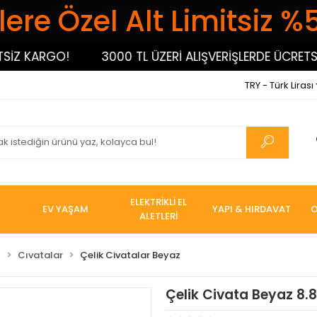
ere Özel Alt Limitsiz %
Z KARGO!
3000 TL ÜZERİ ALIŞVERİŞLERDE ÜCRETSİZ 
TRY - Türk Lirası
ELEKTRİKLİ EL
EV YAŞAM
YAPI & HIRDAVAT
O
ALETLERİ
I
Cıvatalar
Çelik Civatalar Beyaz
Çelik Civata Beyaz 8.8