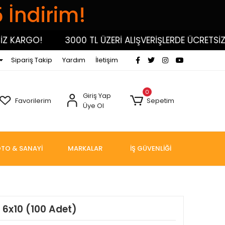
5 İndirim!
KARGO!
3000 TL ÜZERİ ALIŞVERİŞLERDE ÜCRETSİZ KA
Sipariş Takip
Yardım
İletişim
0
Giriş Yap
Favorilerim
Sepetim
Üye Ol
TO & SANAYİ
MARKALAR
İŞ GÜVENLİĞİ
 6x10 (100 Adet)