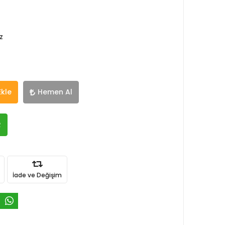
z
Ekle
Hemen Al
R
İade ve Değişim