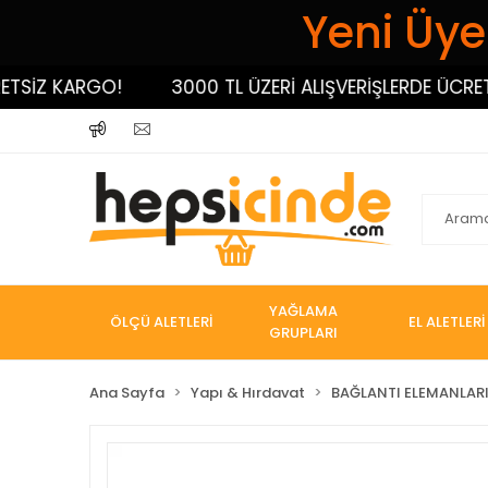
Yeni Üyel
İZ KARGO!
3000 TL ÜZERİ ALIŞVERİŞLERDE ÜCRETSİ
YAĞLAMA
ÖLÇÜ ALETLERİ
EL ALETLERİ
GRUPLARI
Ana Sayfa
Yapı & Hırdavat
BAĞLANTI ELEMANLAR