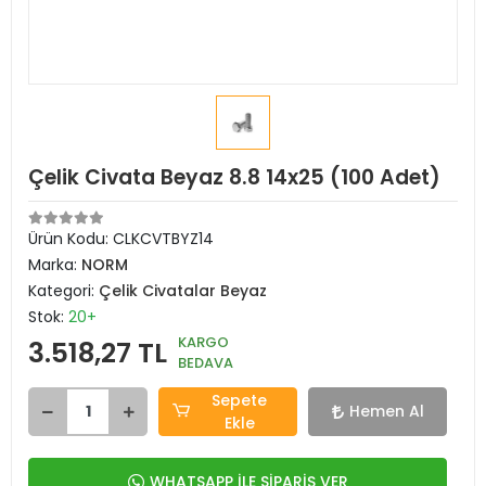
Çelik Civata Beyaz 8.8 14x25 (100 Adet)
Ürün Kodu:
CLKCVTBYZ14
Marka:
NORM
Kategori:
Çelik Civatalar Beyaz
Stok:
20+
KARGO
3.518,27 TL
BEDAVA
Sepete
Hemen Al
Ekle
WHATSAPP İLE SİPARİŞ VER