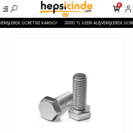
0
VERİŞLERDE ÜCRETSİZ KARGO!
3000 TL ÜZERİ ALIŞVERİŞLERDE ÜCR