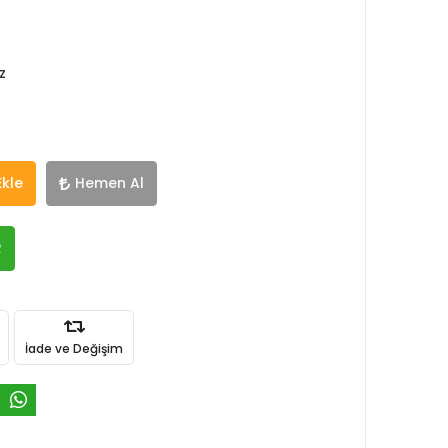
z
Ekle
Hemen Al
R
İade ve Değişim