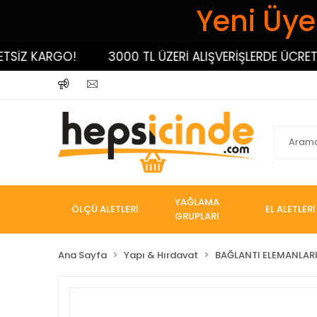
Yeni Üyel
Z KARGO!
3000 TL ÜZERİ ALIŞVERİŞLERDE ÜCRETSİZ
YAĞLAMA
ÖLÇÜ ALETLERİ
EL ALETLERİ
GRUPLARI
Ana Sayfa
Yapı & Hırdavat
BAĞLANTI ELEMANLAR