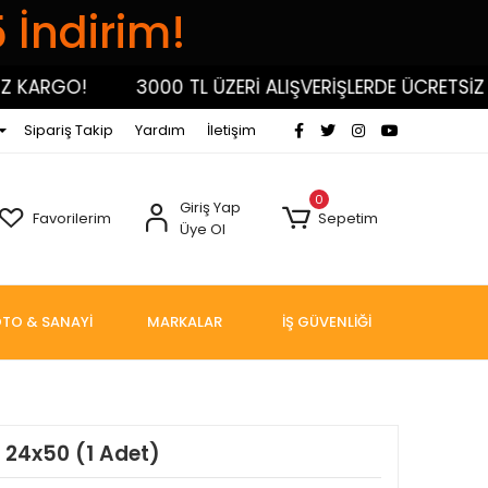
5 İndirim!
ARGO!
3000 TL ÜZERİ ALIŞVERİŞLERDE ÜCRETSİZ KA
Sipariş Takip
Yardım
İletişim
0
Giriş Yap
Favorilerim
Sepetim
Üye Ol
TO & SANAYİ
MARKALAR
İŞ GÜVENLİĞİ
8 24x50 (1 Adet)