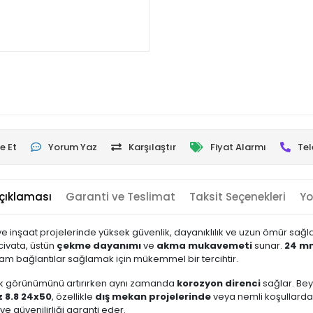
e Et
Yorum Yaz
Karşılaştır
Fiyat Alarmı
Tel
çıklaması
Garanti ve Teslimat
Taksit Seçenekleri
Yo
 ve inşaat projelerinde yüksek güvenlik, dayanıklılık ve uzun ömür sağla
civata, üstün
çekme dayanımı
ve
akma mukavemeti
sunar.
24 m
lam bağlantılar sağlamak için mükemmel bir tercihtir.
etik görünümünü artırırken aynı zamanda
korozyon direnci
sağlar. Be
z 8.8 24x50
, özellikle
dış mekan projelerinde
veya nemli koşullarda 
e güvenilirliği garanti eder.