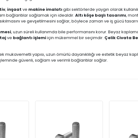
tiv
,
inşaat
ve
makine imalatı
gibi sektörlerde yaygın olarak kullanılı
m bağlantılar sağlamak için idealdir.
Altı köşe başlı tasarımı
, mont
kilde sıkılmasını ve gevşetilmesini sağlar, böylece zaman ve iş gücü tasarr
emesi
, uzun süreli kullanımda bile performansını korur. Beyaz kapl
taj
ve
bağlantı işlemi
için mükemmel bir seçimdir.
Çelik Civata B
sek mukavemetli yapısı, uzun ömürlü dayanıklılığı ve estetik beyaz kapl
işleminde güvenli, sağlam ve verimli bağlantılar sağlar.