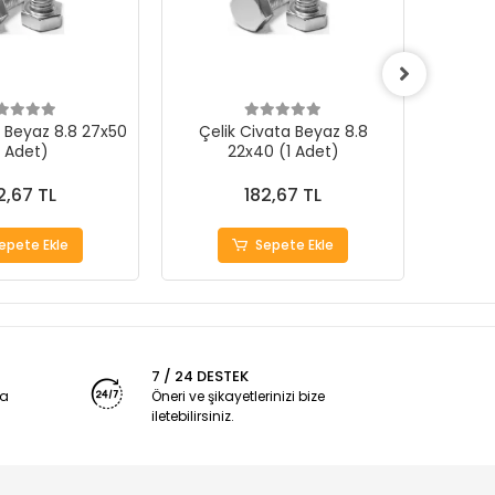
a Beyaz 8.8 27x50
Çelik Civata Beyaz 8.8
Çeli
1 Adet)
22x40 (1 Adet)
2,67 TL
182,67 TL
epete Ekle
Sepete Ekle
7 / 24 DESTEK
ya
Öneri ve şikayetlerinizi bize
iletebilirsiniz.