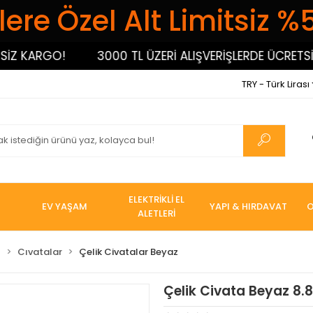
ere Özel Alt Limitsiz %
 KARGO!
3000 TL ÜZERİ ALIŞVERİŞLERDE ÜCRETSİZ K
TRY - Türk Lirası
ELEKTRİKLİ EL
EV YAŞAM
YAPI & HIRDAVAT
O
ALETLERİ
I
Cıvatalar
Çelik Civatalar Beyaz
Çelik Civata Beyaz 8.