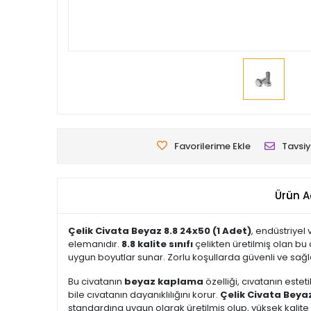
Favorilerime Ekle
Tavsiy
Ürün A
Çelik Civata Beyaz 8.8 24x50 (1 Adet)
, endüstriyel
elemanıdır.
8.8 kalite sınıfı
çelikten üretilmiş olan bu 
uygun boyutlar sunar. Zorlu koşullarda güvenli ve sağ
Bu civatanın
beyaz kaplama
özelliği, cıvatanın est
bile cıvatanın dayanıklılığını korur.
Çelik Civata Beya
standardına uygun olarak üretilmiş olup, yüksek kalite v