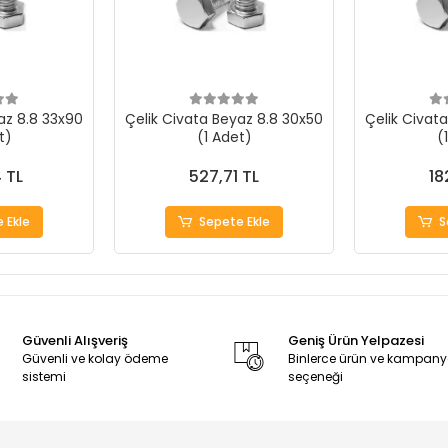
az 8.8 33x90
Çelik Civata Beyaz 8.8 30x50
Çelik Civat
t)
(1 Adet)
(
 TL
527,71 TL
18
 Ekle
Sepete Ekle
S
Güvenli Alışveriş
Geniş Ürün Yelpazesi
Güvenli ve kolay ödeme
Binlerce ürün ve kampan
sistemi
seçeneği