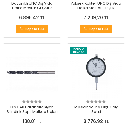
Dayanıklı UNC Diş Vida
Yüksek Kaliteli UNC Diş Vida
Halka Mastar GEÇMEZ
Halka Mastar GEÇER
6.896,42 TL
7.209,20 TL
Sepete Ekle
Sepete Ekle
KARGO
BEDAVA
DIN 340 Parabolik Siyah
Hepsicinde İnç Ölçü Salgı
Silindirik Saplı Matkap Uçları
Saati
188,81 TL
8.776,92 TL