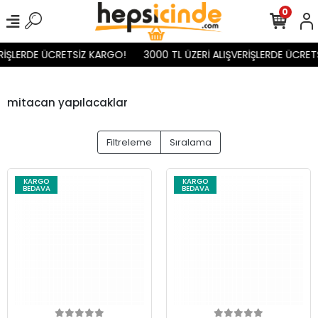
0
İŞLERDE ÜCRETSİZ KARGO!
3000 TL ÜZERİ ALIŞVERİŞLERDE ÜCRETS
mitacan yapılacaklar
Filtreleme
Sıralama
KARGO
KARGO
BEDAVA
BEDAVA