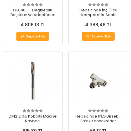
HK640G - Değişebilir
Hepsicinde İnç Ölçü
Başlıkları ve Adaptörleri
Komparatör Saati
4.806,13 TL
4.388,46 TL
Sepete Ekle
Sepete Ekle
DIN212 %5 Kobaltlı Makine
Hepsicinde IPLG Dirsek -
Raybası
Erkek Konnektörler
815,80 TL
58,17 TL