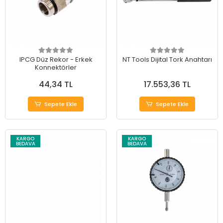
IPCG Düz Rekor - Erkek
NT Tools Dijital Tork Anahtarı
Konnektörler
44,34 TL
17.553,36 TL
Sepete Ekle
Sepete Ekle
KARGO
KARGO
BEDAVA
BEDAVA