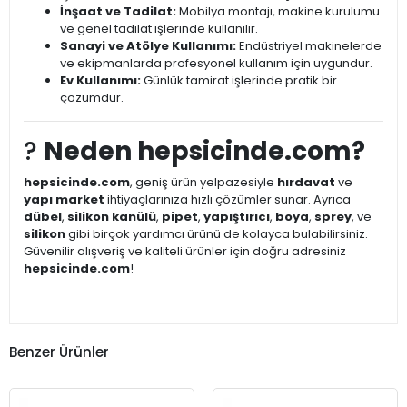
İnşaat ve Tadilat:
Mobilya montajı, makine kurulumu
ve genel tadilat işlerinde kullanılır.
Sanayi ve Atölye Kullanımı:
Endüstriyel makinelerde
ve ekipmanlarda profesyonel kullanım için uygundur.
Ev Kullanımı:
Günlük tamirat işlerinde pratik bir
çözümdür.
?
Neden hepsicinde.com?
hepsicinde.com
, geniş ürün yelpazesiyle
hırdavat
ve
yapı market
ihtiyaçlarınıza hızlı çözümler sunar. Ayrıca
dübel
,
silikon kanülü
,
pipet
,
yapıştırıcı
,
boya
,
sprey
, ve
silikon
gibi birçok yardımcı ürünü de kolayca bulabilirsiniz.
Güvenilir alışveriş ve kaliteli ürünler için doğru adresiniz
hepsicinde.com
!
Benzer Ürünler