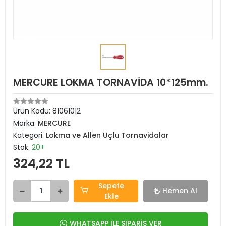
MERCURE LOKMA TORNAVİDA 10*125mm.
Ürün Kodu:
81061012
Marka:
MERCURE
Kategori:
Lokma ve Allen Uçlu Tornavidalar
Stok:
20+
324,22 TL
Sepete
Hemen Al
Ekle
WHATSAPP İLE SİPARİŞ VER