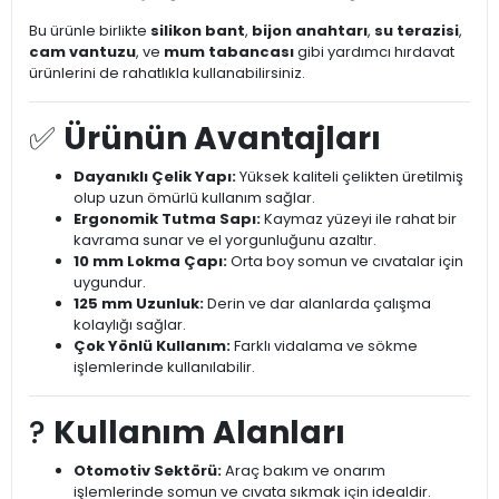
Bu ürünle birlikte
silikon bant
,
bijon anahtarı
,
su terazisi
,
cam vantuzu
, ve
mum tabancası
gibi yardımcı hırdavat
ürünlerini de rahatlıkla kullanabilirsiniz.
✅
Ürünün Avantajları
Dayanıklı Çelik Yapı:
Yüksek kaliteli çelikten üretilmiş
olup uzun ömürlü kullanım sağlar.
Ergonomik Tutma Sapı:
Kaymaz yüzeyi ile rahat bir
kavrama sunar ve el yorgunluğunu azaltır.
10 mm Lokma Çapı:
Orta boy somun ve cıvatalar için
uygundur.
125 mm Uzunluk:
Derin ve dar alanlarda çalışma
kolaylığı sağlar.
Çok Yönlü Kullanım:
Farklı vidalama ve sökme
işlemlerinde kullanılabilir.
?️
Kullanım Alanları
Otomotiv Sektörü:
Araç bakım ve onarım
işlemlerinde somun ve cıvata sıkmak için idealdir.