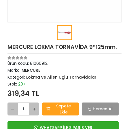
MERCURE LOKMA TORNAVİDA 9*125mm.
Ürün Kodu:
81060912
Marka:
MERCURE
Kategori:
Lokma ve Allen Uçlu Tornavidalar
Stok:
20+
319,34 TL
Sepete
Hemen Al
Ekle
WHATSAPP İLE SİPARİŞ VER