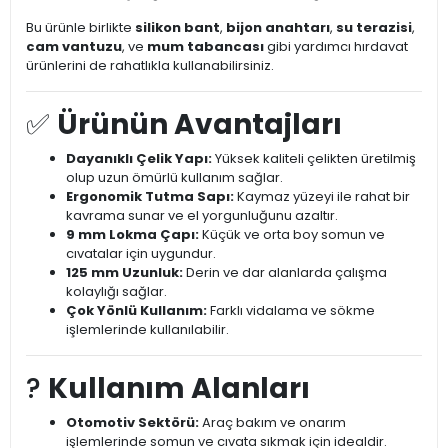
Bu ürünle birlikte
silikon bant
,
bijon anahtarı
,
su terazisi
,
cam vantuzu
, ve
mum tabancası
gibi yardımcı hırdavat
ürünlerini de rahatlıkla kullanabilirsiniz.
✅
Ürünün Avantajları
Dayanıklı Çelik Yapı:
Yüksek kaliteli çelikten üretilmiş
olup uzun ömürlü kullanım sağlar.
Ergonomik Tutma Sapı:
Kaymaz yüzeyi ile rahat bir
kavrama sunar ve el yorgunluğunu azaltır.
9 mm Lokma Çapı:
Küçük ve orta boy somun ve
cıvatalar için uygundur.
125 mm Uzunluk:
Derin ve dar alanlarda çalışma
kolaylığı sağlar.
Çok Yönlü Kullanım:
Farklı vidalama ve sökme
işlemlerinde kullanılabilir.
?️
Kullanım Alanları
Otomotiv Sektörü:
Araç bakım ve onarım
işlemlerinde somun ve cıvata sıkmak için idealdir.