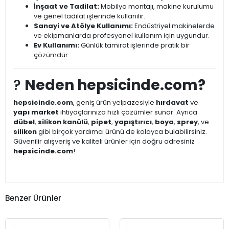
İnşaat ve Tadilat:
Mobilya montajı, makine kurulumu
ve genel tadilat işlerinde kullanılır.
Sanayi ve Atölye Kullanımı:
Endüstriyel makinelerde
ve ekipmanlarda profesyonel kullanım için uygundur.
Ev Kullanımı:
Günlük tamirat işlerinde pratik bir
çözümdür.
?
Neden hepsicinde.com?
hepsicinde.com
, geniş ürün yelpazesiyle
hırdavat
ve
yapı market
ihtiyaçlarınıza hızlı çözümler sunar. Ayrıca
dübel
,
silikon kanülü
,
pipet
,
yapıştırıcı
,
boya
,
sprey
, ve
silikon
gibi birçok yardımcı ürünü de kolayca bulabilirsiniz.
Güvenilir alışveriş ve kaliteli ürünler için doğru adresiniz
hepsicinde.com
!
Benzer Ürünler