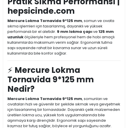
Pratik Sıkma Performansı |
hepsicinde.com
Mercure Lokma Tornavida 9*125 mm
, somun ve cıvata
sıkma işlemleri için tasarlanmış, dayanıklı ve yüksek
performanslı bir el aletidir.
9 mm lokma çapı
ve
125 mm
uzunluk
ölçüleriyle hem profesyonel hem de hobi amaçlı
kullanımlarda maksimum verim sağlar. Ergonomik tutma
sapı sayesinde rahat bir kavrama sunar ve uzun süreli
kullanımlarda bile konfor sağlar.
⚡
Mercure Lokma
Tornavida 9*125 mm
Nedir?
Mercure Lokma Tornavida 9*125 mm
, somunları ve
cıvataları hızlı ve güvenilir bir şekilde sıkmak veya gevşetmek
için tasarlanmış bir tornavidadır. Dayanıklı çelik malzemeden
üretilen lokma ucu, yüksek tork uygulamalarında bile
aşınmaya karşı dirençlidir. Ergonomik sapı sayesinde
kaymaz bir tutuş sağlar, böylece el yorgunluğunu azaltır.