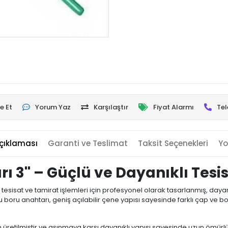
e Et
Yorum Yaz
Karşılaştır
Fiyat Alarmı
Tel
çıklaması
Garanti ve Teslimat
Taksit Seçenekleri
Yo
ı 3'' – Güçlü ve Dayanıklı Tes
hi tesisat ve tamirat işlemleri için profesyonel olarak tasarlanmış, dayanı
boru anahtarı, geniş açılabilir çene yapısı sayesinde farklı çap ve boy
ten üretilmiştir ve aşınmaya karşı dayanıklı yapısı sayesinde uzun ömürl