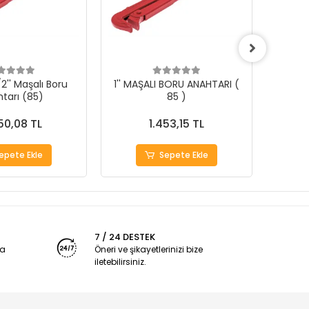
1/2'' Maşalı Boru
1'' MAŞALI BORU ANAHTARI (
* 
tarı (85)
85 )
50,08 TL
1.453,15 TL
epete Ekle
Sepete Ekle
7 / 24 DESTEK
ya
Öneri ve şikayetlerinizi bize
iletebilirsiniz.