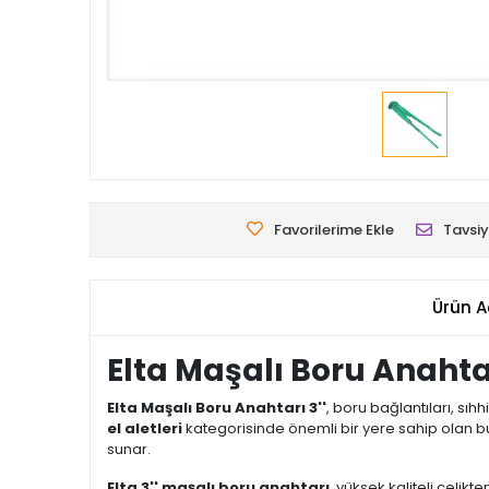
Favorilerime Ekle
Tavsiy
Ürün A
Elta Maşalı Boru Anahtar
Elta Maşalı Boru Anahtarı 3''
, boru bağlantıları, sıh
el aletleri
kategorisinde önemli bir yere sahip olan bu 
sunar.
Elta 3'' maşalı boru anahtarı
, yüksek kaliteli çelik