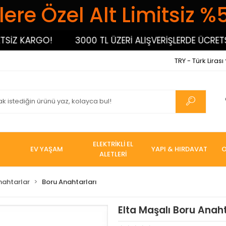
ere Özel Alt Limitsiz %
Z KARGO!
3000 TL ÜZERİ ALIŞVERİŞLERDE ÜCRETSİZ 
TRY - Türk Lirası
ELEKTRİKLİ EL
EV YAŞAM
YAPI & HIRDAVAT
O
ALETLERİ
nahtarlar
Boru Anahtarları
Elta Maşalı Boru Anahta