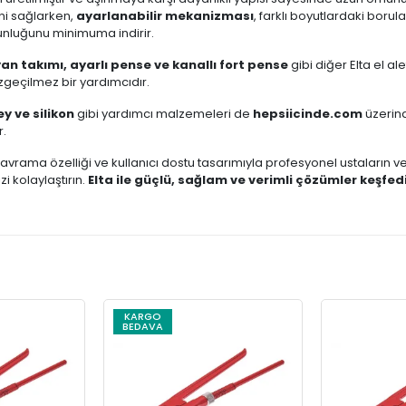
ni sağlarken,
ayarlanabilir mekanizması
, farklı boyutlardaki borula
gunluğunu minimuma indirir.
an takımı, ayarlı pense ve kanallı fort pense
gibi diğer Elta el al
zgeçilmez bir yardımcıdır.
ey ve silikon
gibi yardımcı malzemeleri de
hepsiicinde.com
üzerind
r.
kavrama özelliği ve kullanıcı dostu tasarımıyla profesyonel ustaların ve 
izi kolaylaştırın.
Elta ile güçlü, sağlam ve verimli çözümler keşfed
KARGO
BEDAVA