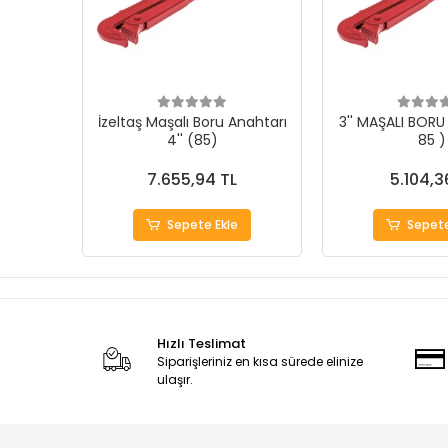
İzeltaş Maşalı Boru Anahtarı
3'' MAŞALI BORU
4'' (85)
85 )
7.655,94 TL
5.104,3
Sepete Ekle
Sepete
Hızlı Teslimat
Siparişleriniz en kısa sürede elinize
ulaşır.