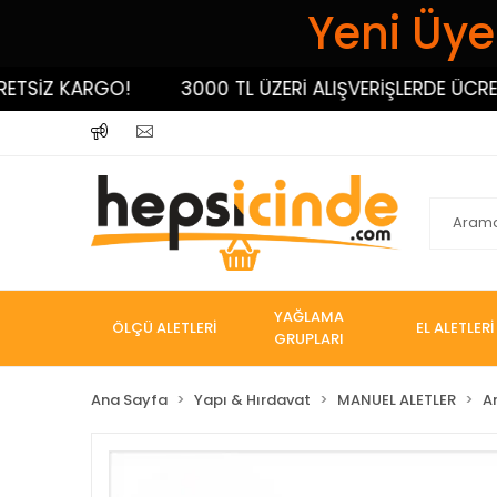
Yeni Üyel
İZ KARGO!
3000 TL ÜZERİ ALIŞVERİŞLERDE ÜCRETSİ
YAĞLAMA
ÖLÇÜ ALETLERİ
EL ALETLERİ
GRUPLARI
Ana Sayfa
Yapı & Hırdavat
MANUEL ALETLER
A