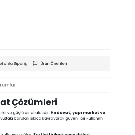
efonla Sipariş
Ürün Önerileri
rumlar
isat Çözümleri
klı ve güçlü bir el aletidir.
Hırdavat, yapı market ve
uttaki boruları sıkıca kavrayarak güvenli bir kullanım
ü kullanım sağlar.
Sertleştirilmiş çene dişleri
,