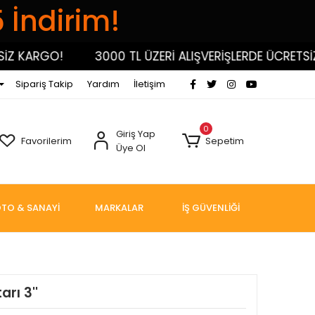
5 İndirim!
KARGO!
3000 TL ÜZERİ ALIŞVERİŞLERDE ÜCRETSİZ K
Sipariş Takip
Yardım
İletişim
0
Giriş Yap
Favorilerim
Sepetim
Üye Ol
TO & SANAYİ
MARKALAR
İŞ GÜVENLİĞİ
rı 3''