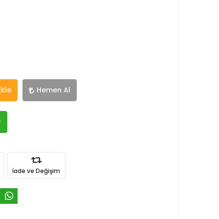
Ekle
Hemen Al
R
İade ve Değişim