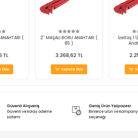
 ANAHTARI (
2'' MAŞALI BORU ANAHTARI (
İzeltaş 1 
85 )
Anah
6 TL
3.368,62 TL
2.2
 Ekle
Sepete Ekle
S
Güvenli Alışveriş
Geniş Ürün Yelpazesi
Güvenli ve kolay ödeme
Binlerce ürün ve kampan
sistemi
seçeneği