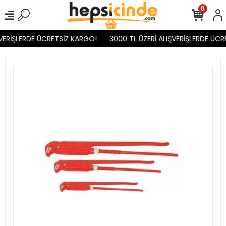
0
VERİŞLERDE ÜCRETSİZ KARGO!
3000 TL ÜZERİ ALIŞVERİŞLERDE ÜCR