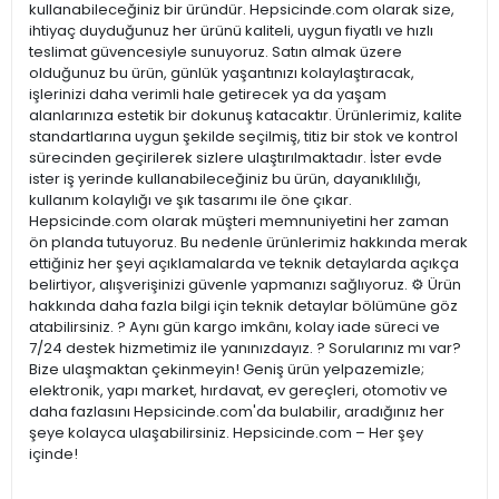
kullanabileceğiniz bir üründür. Hepsicinde.com olarak size,
ihtiyaç duyduğunuz her ürünü kaliteli, uygun fiyatlı ve hızlı
teslimat güvencesiyle sunuyoruz. Satın almak üzere
olduğunuz bu ürün, günlük yaşantınızı kolaylaştıracak,
işlerinizi daha verimli hale getirecek ya da yaşam
alanlarınıza estetik bir dokunuş katacaktır. Ürünlerimiz, kalite
standartlarına uygun şekilde seçilmiş, titiz bir stok ve kontrol
sürecinden geçirilerek sizlere ulaştırılmaktadır. İster evde
ister iş yerinde kullanabileceğiniz bu ürün, dayanıklılığı,
kullanım kolaylığı ve şık tasarımı ile öne çıkar.
Hepsicinde.com olarak müşteri memnuniyetini her zaman
ön planda tutuyoruz. Bu nedenle ürünlerimiz hakkında merak
ettiğiniz her şeyi açıklamalarda ve teknik detaylarda açıkça
belirtiyor, alışverişinizi güvenle yapmanızı sağlıyoruz. ⚙️ Ürün
hakkında daha fazla bilgi için teknik detaylar bölümüne göz
atabilirsiniz. ? Aynı gün kargo imkânı, kolay iade süreci ve
7/24 destek hizmetimiz ile yanınızdayız. ? Sorularınız mı var?
Bize ulaşmaktan çekinmeyin! Geniş ürün yelpazemizle;
elektronik, yapı market, hırdavat, ev gereçleri, otomotiv ve
daha fazlasını Hepsicinde.com'da bulabilir, aradığınız her
şeye kolayca ulaşabilirsiniz. Hepsicinde.com – Her şey
içinde!