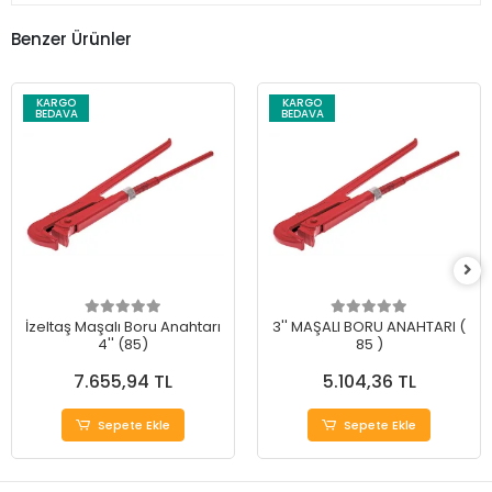
Benzer Ürünler
KARGO
KARGO
BEDAVA
BEDAVA
İzeltaş Maşalı Boru Anahtarı
3'' MAŞALI BORU ANAHTARI (
4'' (85)
85 )
7.655,94 TL
5.104,36 TL
Sepete Ekle
Sepete Ekle